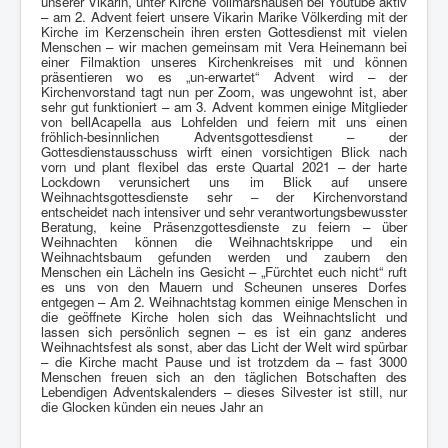
unserer Vikarin, unter Kirche Vollmarshausen bei Youtube aktiv
– am 2. Advent feiert unsere Vikarin Marike Völkerding mit der
Kirche im Kerzenschein ihren ersten Gottesdienst mit vielen
Menschen – wir machen gemeinsam mit Vera Heinemann bei
einer Filmaktion unseres Kirchenkreises mit und können
präsentieren wo es „un-erwartet“ Advent wird – der
Kirchenvorstand tagt nun per Zoom, was ungewohnt ist, aber
sehr gut funktioniert – am 3. Advent kommen einige Mitglieder
von bellAcapella aus Lohfelden und feiern mit uns einen
fröhlich-besinnlichen Adventsgottesdienst – der
Gottesdienstausschuss wirft einen vorsichtigen Blick nach
vorn und plant flexibel das erste Quartal 2021 – der harte
Lockdown verunsichert uns im Blick auf unsere
Weihnachtsgottesdienste sehr – der Kirchenvorstand
entscheidet nach intensiver und sehr verantwortungsbewusster
Beratung, keine Präsenzgottesdienste zu feiern – über
Weihnachten können die Weihnachtskrippe und ein
Weihnachtsbaum gefunden werden und zaubern den
Menschen ein Lächeln ins Gesicht – „Fürchtet euch nicht“ ruft
es uns von den Mauern und Scheunen unseres Dorfes
entgegen – Am 2. Weihnachtstag kommen einige Menschen in
die geöffnete Kirche holen sich das Weihnachtslicht und
lassen sich persönlich segnen – es ist ein ganz anderes
Weihnachtsfest als sonst, aber das Licht der Welt wird spürbar
– die Kirche macht Pause und ist trotzdem da – fast 3000
Menschen freuen sich an den täglichen Botschaften des
Lebendigen Adventskalenders – dieses Silvester ist still, nur
die Glocken künden ein neues Jahr an