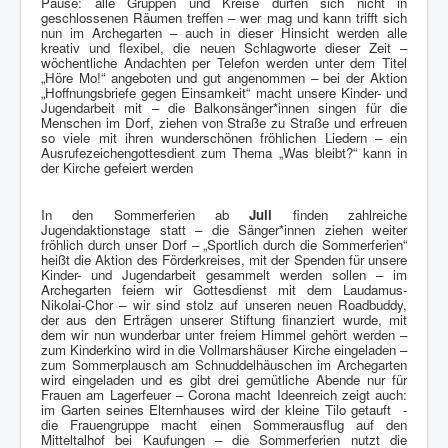
Pause: alle Gruppen und Kreise dürfen sich nicht in
geschlossenen Räumen treffen – wer mag und kann trifft sich
nun im Archegarten – auch in dieser Hinsicht werden alle
kreativ und flexibel, die neuen Schlagworte dieser Zeit –
wöchentliche Andachten per Telefon werden unter dem Titel
„Höre Mo!“ angeboten und gut angenommen – bei der Aktion
„Hoffnungsbriefe gegen Einsamkeit“ macht unsere Kinder- und
Jugendarbeit mit – die Balkonsänger*innen singen für die
Menschen im Dorf, ziehen von Straße zu Straße und erfreuen
so viele mit ihren wunderschönen fröhlichen Liedern – ein
Ausrufezeichengottesdient zum Thema „Was bleibt?“ kann in
der Kirche gefeiert werden
In den Sommerferien ab
Juli
finden zahlreiche
Jugendaktionstage statt – die Sänger*innen ziehen weiter
fröhlich durch unser Dorf – „Sportlich durch die Sommerferien“
heißt die Aktion des Förderkreises, mit der Spenden für unsere
Kinder- und Jugendarbeit gesammelt werden sollen – im
Archegarten feiern wir Gottesdienst mit dem Laudamus-
Nikolai-Chor – wir sind stolz auf unseren neuen Roadbuddy,
der aus den Erträgen unserer Stiftung finanziert wurde, mit
dem wir nun wunderbar unter freiem Himmel gehört werden –
zum Kinderkino wird in die Vollmarshäuser Kirche eingeladen –
zum Sommerplausch am Schnuddelhäuschen im Archegarten
wird eingeladen und es gibt drei gemütliche Abende nur für
Frauen am Lagerfeuer – Corona macht Ideenreich zeigt auch:
im Garten seines Elternhauses wird der kleine Tilo getauft -
die Frauengruppe macht einen Sommerausflug auf den
Mitteltalhof bei Kaufungen – die Sommerferien nutzt die