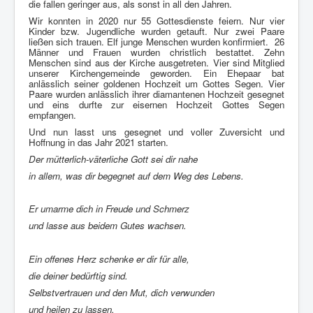
die fallen geringer aus, als sonst in all den Jahren.
Wir konnten in 2020 nur 55 Gottesdienste feiern. Nur vier
Kinder bzw. Jugendliche wurden getauft. Nur zwei Paare
ließen sich trauen. Elf junge Menschen wurden konfirmiert. 26
Männer und Frauen wurden christlich bestattet. Zehn
Menschen sind aus der Kirche ausgetreten. Vier sind Mitglied
unserer Kirchengemeinde geworden.
Ein Ehepaar bat
anlässlich seiner goldenen Hochzeit um Gottes Segen. Vier
Paare wurden anlässlich ihrer diamantenen Hochzeit gesegnet
und eins durfte zur eisernen Hochzeit Gottes Segen
empfangen.
Und nun lasst uns gesegnet und voller Zuversicht und
Hoffnung in das Jahr 2021 starten.
Der mütterlich-väterliche Gott sei dir nahe
in allem, was dir begegnet auf dem Weg des Lebens.
Er umarme dich in Freude und Schmerz
und lasse aus beidem Gutes wachsen.
Ein offenes Herz schenke er dir für alle,
die deiner bedürftig sind.
Selbstvertrauen und den Mut, dich verwunden
und heilen zu lassen.