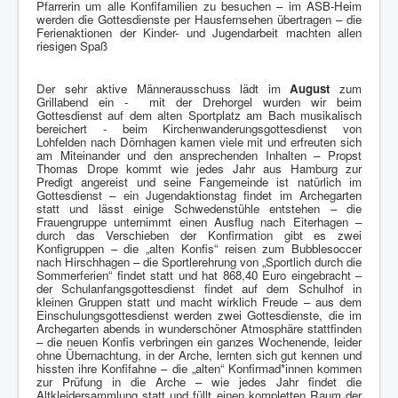
Pfarrerin um alle Konfifamilien zu besuchen – im ASB-Heim
werden die Gottesdienste per Hausfernsehen übertragen – die
Ferienaktionen der Kinder- und Jugendarbeit machten allen
riesigen Spaß
Der sehr aktive Männerausschuss lädt im
August
zum
Grillabend ein - mit der Drehorgel wurden wir beim
Gottesdienst auf dem alten Sportplatz am Bach musikalisch
bereichert - beim Kirchenwanderungsgottesdienst von
Lohfelden nach Dörnhagen kamen viele mit und erfreuten sich
am Miteinander und den ansprechenden Inhalten – Propst
Thomas Drope kommt wie jedes Jahr aus Hamburg zur
Predigt angereist und seine Fangemeinde ist natürlich im
Gottesdienst – ein Jugendaktionstag findet im Archegarten
statt und lässt einige Schwedenstühle entstehen – die
Frauengruppe unternimmt einen Ausflug nach Eiterhagen –
durch das Verschieben der Konfirmation gibt es zwei
Konfigruppen – die „alten Konfis“ reisen zum Bubblesoccer
nach Hirschhagen – die Sportlerehrung von „Sportlich durch die
Sommerferien“ findet statt und hat 868,40 Euro eingebracht –
der Schulanfangsgottesdienst findet auf dem Schulhof in
kleinen Gruppen statt und macht wirklich Freude – aus dem
Einschulungsgottesdienst werden zwei Gottesdienste, die im
Archegarten abends in wunderschöner Atmosphäre stattfinden
– die neuen Konfis verbringen ein ganzes Wochenende, leider
ohne Übernachtung, in der Arche, lernten sich gut kennen und
hissten ihre Konfifahne – die „alten“ Konfirmad*innen kommen
zur Prüfung in die Arche – wie jedes Jahr findet die
Altkleidersammlung statt und füllt einen kompletten Raum der