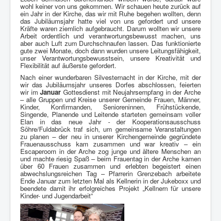
wohl keiner von uns gekommen. Wir schauen heute zurück auf
ein Jahr in der Kirche, das wir mit Ruhe begehen wollten, denn
Konfirmandenarbeit
das Jubiläumsjahr hatte viel von uns gefordert und unsere
Kräfte waren ziemlich aufgebraucht. Darum wollten wir unsere
Förderkreis
Arbeit ordentlich und verantwortungsbewusst machen, uns
aber auch Luft zum Durchschnaufen lassen. Das funktionierte
Kinder- und Jugendarbeit
gute zwei Monate, doch dann wurden unsere Leitungsfähigkeit,
unser Verantwortungsbewusstsein, unsere Kreativität und
Berichte
Flexibilität auf äußerste gefordert.
Nach einer wunderbaren Silvesternacht in der Kirche, mit der
Impressum
wir das Jubiläumsjahr unseres Dorfes abschlossen, feierten
wir im
Januar
Gottesdienst mit Neujahrsempfang in der Arche
– alle Gruppen und Kreise unserer Gemeinde Frauen, Männer,
Aktuelle Seite:
Startseite
Kirche
Kinder, Konfirmanden, Senioreninnen, Frühstückende,
Jahresrückblicke
Jahresrückblick 2020
Singende, Planende und Leitende starteten gemeinsam voller
Elan in das neue Jahr - der Kooperationsausschuss
Söhre/Fuldabrück traf sich, um gemeinsame Veranstaltungen
zu planen – der neu in unserer Kirchengemeinde gegründete
Frauenausschuss kam zusammen und war kreativ – ein
Escaperoom in der Arche zog junge und ältere Menschen an
und machte riesig Spaß – beim Frauentag in der Arche kamen
über 60 Frauen zusammen und erlebten begeistert einen
abwechslungsreichen Tag – Pfarrerin Grenzebach arbeitete
Ende Januar zum letzten Mal als Kellnerin in der Jukeboxx und
beendete damit ihr erfolgreiches Projekt „Kellnern für unsere
Kinder- und Jugendarbeit“