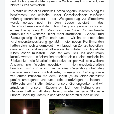
und doch zogen dunkle ungeahnte Wolken am Himmel auf, die
nichts Gutes verhießen
Ab
März
wurde alles anders: Corona begann unseren Alltag zu
bestimmen und wirbelte unser Gemeindeleben zunächst
mächtig durcheinander – der Weltgebetstag zu Simbabwe
wurde gerade noch in Don Bosco gefeiert – das
Reiterwochenende auf dem Hirschberg fand gerade noch statt
– am Freitag den 13. März kam die Order: Gottesdienste
dürfen bis auf weiteres nicht mehr stattfinden – Schock und
Fassungslosigkeit griffen nach uns – wir hatten noch eine
Kirchenvorstandssitzung gehabt – die neuen Konfirmanden
hatten sich noch angemeldet – wir brauchten Zeit zu begreifen,
dass wir nun erst einmal all unsere Aktivitäten und Angebote
ruhen lassen mussten – das tat weh, ließ uns aber rasch
kreativ werden – wöchentlich erschien ab nun eine Andacht im
Blickpunkt – alle Mitarbeitenden bekamen per Mail eine weitere
Andacht pro Woche geschickt – Hoffnungsbotschaften
brachten wir vor allem der älteren Generation über den
Seniorenausschuss durch Anrufe, Blumen- und Kartengrüße –
wir lernten mühsam mit dem Begriff „muss leider ausfallen“
positiv umzugehen und uns nicht unterkriegen zu lassen –
Mittwochs um 19 Uhr läuteten unsere Kirchenglocken und wir
zündeten in unseren Häusern ein Licht der Hoffnung an –
Gemeinschaft auf Abstand leben, wurde der neue Slogan –
unsere Hoffnung Ostern in der Kirche feiern zu dürfen wurde…