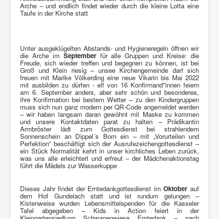
Arche – und endlich findet wieder durch die kleine Lotta eine
Taufe in der Kirche statt
Unter ausgeklügelten Abstands- und Hygieneregeln öffnen wir
die Arche im
September
für alle Gruppen und Kreise: die
Freude, sich wieder treffen und begegnen zu können, ist bei
Groß und Klein riesig – unsee Kirchengemeinde darf sich
freuen mit Marike Völkerding eine neue Vikarin bis Mai 2022
mit ausbilden zu dürfen - elf von 16 Konfirmand*innen feiern
am 6. September anders, aber sehr schön und besonderes,
ihre Konfirmation bei bestem Wetter – zu den Kindergruppen
muss sich nun ganz modern per QR-Code angemeldet werden
– wir haben langsam daran gewöhnt mit Maske zu kommen
und unsere Kontaktdaten parat zu halten – Prädikantin
Armbröster lädt zum Gottesdienst bei strahlendem
Sonnenschein an Dippel´s Born ein – mit „Vorurteilen und
Perfektion“ beschäftigt sich der Ausrufezeichengottesdienst –
ein Stück Normalität kehrt in unser kirchliches Leben zurück,
was uns alle erleichtert und erfreut – der Mädchenaktionstag
führt die Mädels zur Wasserkuppe
Dieses Jahr findet der Erntedankgottesdienst im
Oktober
auf
dem Hof Gundelach statt und ist rundum gelungen –
Kistenweise wurden Lebensmittelspenden für die Kasseler
Tafel abgegeben – Kids in Action feiert in der
Kleingartensiedlung Schwanenwiese Erntedank – nach