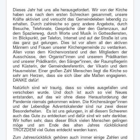
Dieses Jahr hat uns alle herausgefordert. Wir von der Kirche
haben uns nach dem ersten Schrecken gesammelt, unsere
Kräfte aktiviert und versucht das Gemeindeleben lebendig zu
erhalten. Durch zahlreiche so ganz andere Angebote, durch
Besuche, Telefonate, Gespräche über den Gartenzaun, auf
dem Spazierweg, durch Worte und Musik in Gottesdiensten,
im Blickpunkt, per Telefon, Internet und auf der Straße ist uns
das ganz gut gelungen. Dies ist vor allem all den aktiven
Männern und Frauen unserer Kirchengemeinde zu verdanken.
Allen voran dem Kirchenvorstand und den Mitgliedern der
Ausschüsse, den Organist*innen und unserem Prädikanten
und unserer Prädikantin, den Sänger*innen, der Raumpflegerin
und Küsterin, der Gemeindereferentin, der Vikarin und dem
Hausmeister. Einer großen Zahl Menschen liegt die Kirche so
sehr am Herzen, dass sie sich über alle Maßen engagieren.
DANKE dafür!
Natürlich sind wir traurig, dass so vieles ausgefallen und
verschoben wurde. Und doch ist auch so viel Neues
entstanden, auf das wir ohne diese Herausforderung der
Pandemie niemals gekommen wären. Die Kirchensänger*innen
und der Lebendige Adventskalender sind nur zwei dieser
Besonderheiten.
Es ist uns gelungen, in all diesem Schweren
auch das Gute zu entdecken und dafür sind wir sehr dankbar.
Wir hoffen sehr, dass dieser Blick vielen Menschen gelingen
möge und am Ende des alten Jahres rückblickend
TROTZDEM viel Gutes entdeckt werden kann.
Zum Jahresrückblick gehören auch immer einige Zahlen und