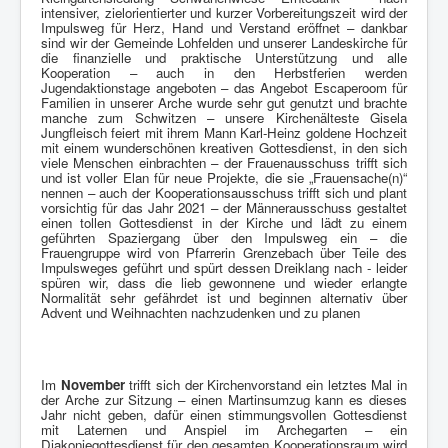
intensiver, zielorientierter und kurzer Vorbereitungszeit wird der
Impulsweg für Herz, Hand und Verstand eröffnet – dankbar
sind wir der Gemeinde Lohfelden und unserer Landeskirche für
die finanzielle und praktische Unterstützung und alle
Kooperation – auch in den Herbstferien werden
Jugendaktionstage angeboten – das Angebot Escaperoom für
Familien in unserer Arche wurde sehr gut genutzt und brachte
manche zum Schwitzen – unsere Kirchenälteste Gisela
Jungfleisch feiert mit ihrem Mann Karl-Heinz goldene Hochzeit
mit einem wunderschönen kreativen Gottesdienst, in den sich
viele Menschen einbrachten – der Frauenausschuss trifft sich
und ist voller Elan für neue Projekte, die sie „Frauensache(n)“
nennen – auch der Kooperationsausschuss trifft sich und plant
vorsichtig für das Jahr 2021 – der Männerausschuss gestaltet
einen tollen Gottesdienst in der Kirche und lädt zu einem
geführten Spaziergang über den Impulsweg ein – die
Frauengruppe wird von Pfarrerin Grenzebach über Teile des
Impulsweges geführt und spürt dessen Dreiklang nach - leider
spüren wir, dass die lieb gewonnene und wieder erlangte
Normalität sehr gefährdet ist und beginnen alternativ über
Advent und Weihnachten nachzudenken und zu planen
Im
November
trifft sich der Kirchenvorstand ein letztes Mal in
der Arche zur Sitzung – einen Martinsumzug kann es dieses
Jahr nicht geben, dafür einen stimmungsvollen Gottesdienst
mit Laternen und Anspiel im Archegarten – ein
Diakoniegottesdienst für den gesamten Kooperationsraum wird