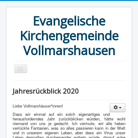
Evangelische
Kirchengemeinde
Vollmarshausen
Startseite
Jahresrückblick 2020
Kirche
Kirchenvorstand
Liebe Vollmarshäuser*innen!
Dass wir einmal auf ein solch eigenartiges und
Gemeindehaus
herausforderndes Jahr zurückblicken würden, hätte wohl
niemand von uns je gedacht. Ich vermute, wir alle haben
Angebote
verrückte Fantasien, was so alles passieren kann in der Welt
und in unserem eigenen Leben, aber dass ein Virus unser
Blick über den Tellerrand
Leben dermaßen durcheinander wirbeln würde, darauf wäre