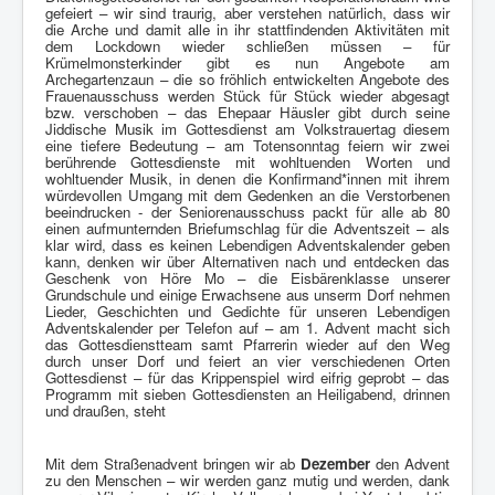
gefeiert – wir sind traurig, aber verstehen natürlich, dass wir
die Arche und damit alle in ihr stattfindenden Aktivitäten mit
dem Lockdown wieder schließen müssen – für
Krümelmonsterkinder gibt es nun Angebote am
Archegartenzaun – die so fröhlich entwickelten Angebote des
Frauenausschuss werden Stück für Stück wieder abgesagt
bzw. verschoben – das Ehepaar Häusler gibt durch seine
Jiddische Musik im Gottesdienst am Volkstrauertag diesem
eine tiefere Bedeutung – am Totensonntag feiern wir zwei
berührende Gottesdienste mit wohltuenden Worten und
wohltuender Musik, in denen die Konfirmand*innen mit ihrem
würdevollen Umgang mit dem Gedenken an die Verstorbenen
beeindrucken - der Seniorenausschuss packt für alle ab 80
einen aufmunternden Briefumschlag für die Adventszeit – als
klar wird, dass es keinen Lebendigen Adventskalender geben
kann, denken wir über Alternativen nach und entdecken das
Geschenk von Höre Mo – die Eisbärenklasse unserer
Grundschule und einige Erwachsene aus unserm Dorf nehmen
Lieder, Geschichten und Gedichte für unseren Lebendigen
Adventskalender per Telefon auf – am 1. Advent macht sich
das Gottesdienstteam samt Pfarrerin wieder auf den Weg
durch unser Dorf und feiert an vier verschiedenen Orten
Gottesdienst – für das Krippenspiel wird eifrig geprobt – das
Programm mit sieben Gottesdiensten an Heiligabend, drinnen
und draußen, steht
Mit dem Straßenadvent bringen wir ab
Dezember
den Advent
zu den Menschen – wir werden ganz mutig und werden, dank