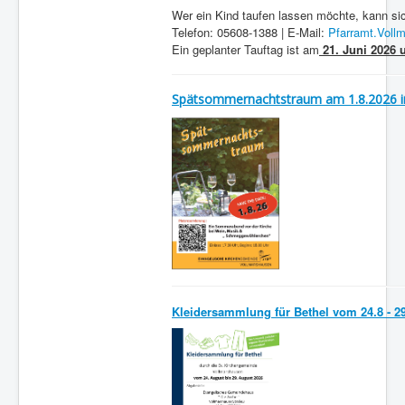
Wer ein Kind taufen lassen möchte, kann sic
Telefon: 05608-1388 | E-Mail:
Pfarramt.Vol
Ein geplanter Tauftag ist am
21. Juni 2026 
Spätsommernachtstraum am 1.8.2026 i
Kleidersammlung für Bethel vom 24.8 - 2