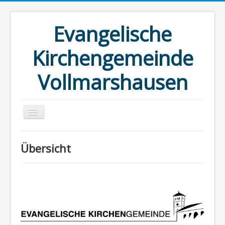
Evangelische
Kirchengemeinde
Vollmarshausen
Startseite
Übersicht
Kirche
Kirchenvorstand
Gemeindehaus
Angebote
Blick über den Tellerrand