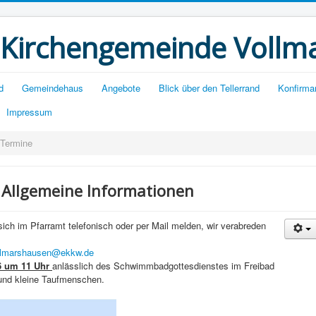
 Kirchengemeinde Vollm
d
Gemeindehaus
Angebote
Blick über den Tellerrand
Konfirma
Impressum
 Termine
 Allgemeine Informationen
ich im Pfarramt telefonisch oder per Mail melden, wir verabreden
ollmarshausen@ekkw.de
6 um 11 Uhr
anlässlich des Schwimmbadgottesdienstes im Freibad
 und kleine Taufmenschen.