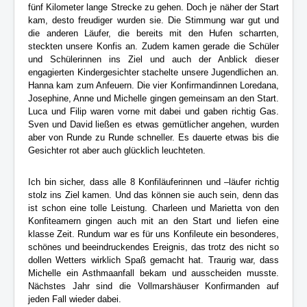
fünf Kilometer lange Strecke zu gehen. Doch je näher der Start
kam, desto freudiger wurden sie. Die Stimmung war gut und
die anderen Läufer, die bereits mit den Hufen scharrten,
steckten unsere Konfis an. Zudem kamen gerade die Schüler
und Schülerinnen ins Ziel und auch der Anblick dieser
engagierten Kindergesichter stachelte unsere Jugendlichen an.
Hanna kam zum Anfeuern. Die vier Konfirmandinnen Loredana,
Josephine, Anne und Michelle gingen gemeinsam an den Start.
Luca und Filip waren vorne mit dabei und gaben richtig Gas.
Sven und David ließen es etwas gemütlicher angehen, wurden
aber von Runde zu Runde schneller. Es dauerte etwas bis die
Gesichter rot aber auch glücklich leuchteten.
Ich bin sicher, dass alle 8 Konfiläuferinnen und –läufer richtig
stolz ins Ziel kamen. Und das können sie auch sein, denn das
ist schon eine tolle Leistung. Charleen und Marietta von den
Konfiteamern gingen auch mit an den Start und liefen eine
klasse Zeit. Rundum war es für uns Konfileute ein besonderes,
schönes und beeindruckendes Ereignis, das trotz des nicht so
dollen Wetters wirklich Spaß gemacht hat. Traurig war, dass
Michelle ein Asthmaanfall bekam und ausscheiden musste.
Nächstes Jahr sind die Vollmarshäuser Konfirmanden auf
jeden Fall wieder dabei.