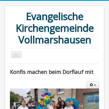
Evangelische
Kirchengemeinde
Vollmarshausen
Startseite
Konfis machen beim Dorflauf mit
Kirche
Kirchenvorstand
Gemeindehaus
Angebote
Blick über den Tellerrand